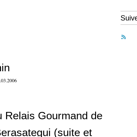
Suiv
hin
4.03.2006
u Relais Gourmand de
erasategui (suite et