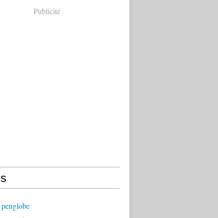
Publicité
s
 penglobe