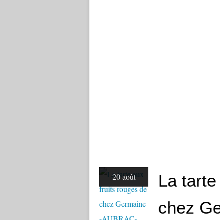
La tarte
20 août
chez G