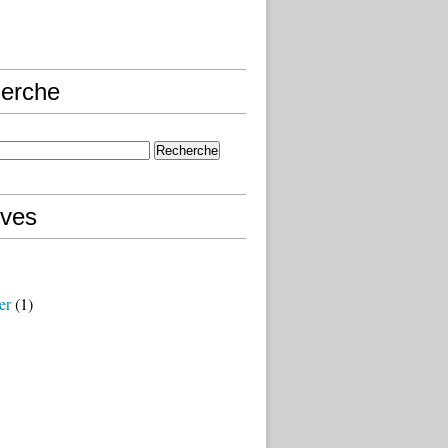
erche
ives
er
(1)