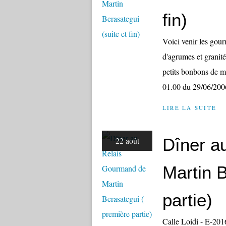
fin)
Voici venir les gour
d'agrumes et granit
petits bonbons de ma
01.00 du 29/06/200
LIRE LA SUITE
Dîner a
22 août
Martin 
partie)
Calle Loidi - E-20