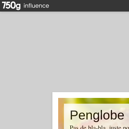
Penglobe
Pas de bla-bla, juste po