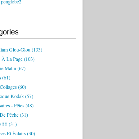
 penglobe2
gories
iam Glou-Glou
(133)
 À La Page
(103)
e Matin
(67)
s
(61)
Collages
(60)
oque Kodak
(57)
aires - Fêtes
(48)
 De Pêche
(31)
!!!!
(31)
ses Et Éclairs
(30)