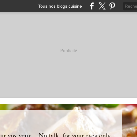
Tous nos blogs cuisine
Publicité
ur vos yeux... No talk, for your eyes only...