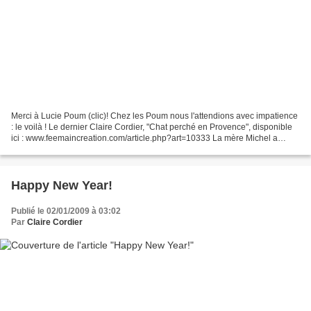
Merci à Lucie Poum (clic)! Chez les Poum nous l'attendions avec impatience
: le voilà ! Le dernier Claire Cordier, "Chat perché en Provence", disponible
ici : www.feemaincreation.com/article.php?art=10333 La mère Michel a
perdu son chat ! Va-t-elle le...
Happy New Year!
Publié le 02/01/2009 à 03:02
Par
Claire Cordier