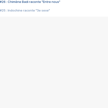
#26 : Chimène Badi raconte "Entre nous"
#25 : Indochine raconte "3e sexe"
#24 : Zaho raconte "C'est chelou"
#23 : Patrick Bruel raconte "Au café des délices"
#22 : Kyo raconte "Le chemin"
#21 : Nolwenn Leroy raconte "Cassé"
#20 : Patrick Hernandez raconte "Born to be alive"
#19 : Lorie raconte "Près de moi"
#18 : Michael Jones raconte "A nos actes manqués" (avec Jean-Jacque
#17 : Khaled raconte "Aïcha"
#16 : Corneille raconte "Parce qu'on vient de loin"
#15 : Indochine raconte "L'aventurier"
14 : Lorie raconte "Sur un air latino"