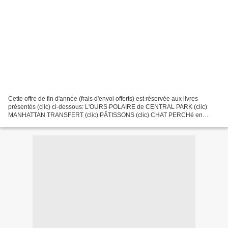
Cette offre de fin d'année (frais d'envoi offerts) est réservée aux livres
présentés (clic) ci-dessous: L'OURS POLAIRE de CENTRAL PARK (clic)
MANHATTAN TRANSFERT (clic) PÂTISSONS (clic) CHAT PERCHé en
PROVENCE (clic) Chaque livre peut être dédicacé (dédicace...