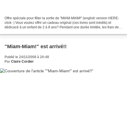
Offre spéciale pour fêter la sortie de "MIAM-MIAM!" (english version HERE-
click- ) Vous voulez offrir un cadeau original (ces livres sont inédits) et
dédicacé à un enfant de 2 à 8 ans? Pendant une durée limitée, les frais de
ports sont offerts!!! Il suffit...
"Miam-Miam!" est arrivé!!
Publié le 24/11/2008 à 20:48
Par
Claire Cordier