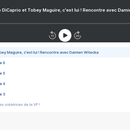
 DiCaprio et Tobey Maguire, c'est lui ! Rencontre avec Dam
bey Maguire, c'est lui ! Rencontre avec Damien Witecka
e 6
e 5
e 4
e 3
s créatrices de la VF !
e 2
e 1