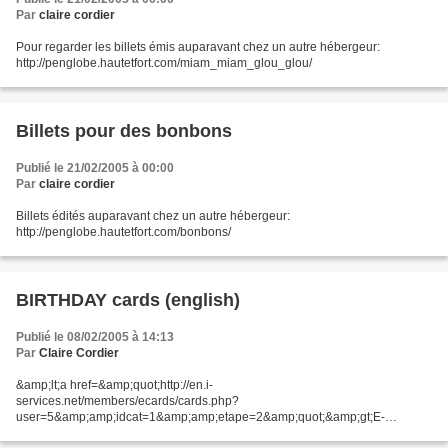
Par
claire cordier
Pour regarder les billets émis auparavant chez un autre hébergeur:
http://penglobe.hautetfort.com/miam_miam_glou_glou/
Billets pour des bonbons
Publié le 21/02/2005 à 00:00
Par
claire cordier
Billets édités auparavant chez un autre hébergeur:
http://penglobe.hautetfort.com/bonbons/
BIRTHDAY cards (english)
Publié le 08/02/2005 à 14:13
Par
Claire Cordier
&amp;lt;a href=&amp;quot;http://en.i-
services.net/members/ecards/cards.php?
user=5&amp;amp;idcat=1&amp;amp;etape=2&amp;quot;&amp;gt;E-
cards&amp;lt;/a&amp;gt;